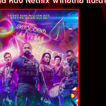
d หนัง Netflix พากย์ไทย แนะน