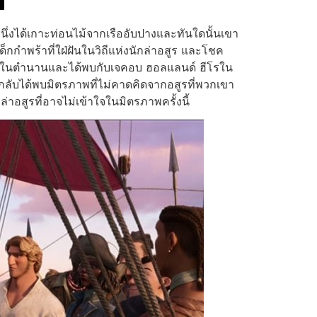
นึ่งได้เกาะท่อนไม้จากเรืออับปางและทันใดนั้นเขา
็กกำพร้าที่ใฝ่ฝันในวิถีแห่งนักล่าอสูร และโชค
้นเรือในตำนานและได้พบกับเจคอบ ฮอลแลนด์ ฮีโรใน
ลับได้พบมิตรภาพที่ไม่คาดคิดจากอสูรที่พวกเขา
าอสูรที่อาจไม่เข้าใจในมิตรภาพครั้งนี้