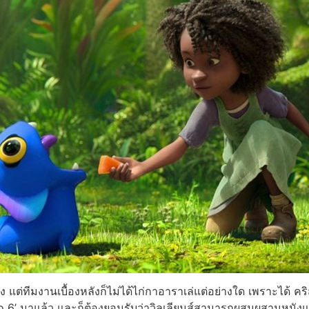
อง แต่ทีมงานเบื้องหลังก็ไม่ได้ไก่กาอาราเล่แต่อย่างใด เพราะได้ คริ
Hero 6’ มาแล้ว และก็ต้องยอมรับว่าวิลเลียมส์สามารถผสมผสานหน