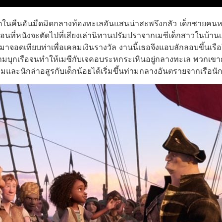
อดีตในคืนอันมืดมิดกลางท้องทะเลอันแสนน่าสะพรึงกลัว เด็กชายคนห
อนที่หนังจะตัดไปที่เสียงเล่านิทานปรัมปราจากเมซีเด็กสาวในบ้านเด
le’ มาจอดเทียบท่าเพื่อเคลมเงินรางวัล งานนี้เธอจึงแอบลักลอบขึ
มบุกเรือจนทำให้เมซีกับเจคอบระหกระเหินอยู่กลางทะเล พวกเขาก
ะนักล่าอสูรกับเด็กน้อยได้เริ่มขึ้นท่ามกลางอันตรายจากเรือนักล่