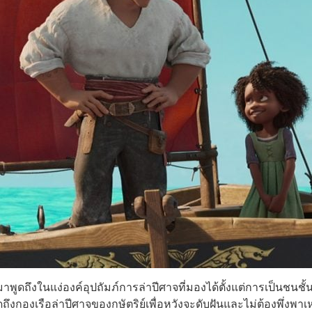
มาพูดถึงในแง่องค์อุปถัมภ์การล่าปีศาจที่มองได้ตั้งแต่การเป็นชนช
พูดถึงกองเรือล่าปีศาจของกษัตริย์เพื่อหวังจะดับฝันและไม่ต้องพึ่งพ