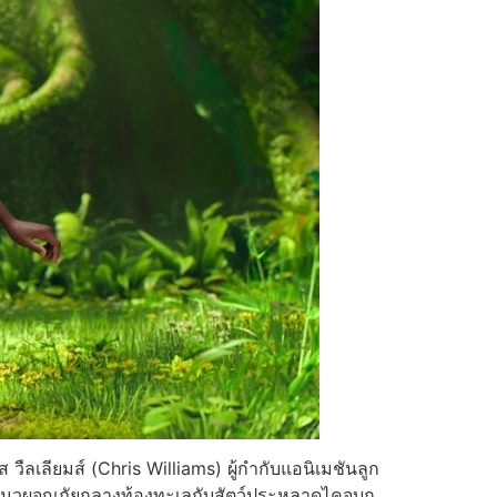
ส วืลเลียมส์ (Chris Williams) ผู้กำกับแอนิเมชันลูก
ังแนวผจญภัยกลางท้องทะเลกับสัตว์ประหลาดไคจูบุก