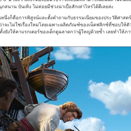
กสนาน บันเทิง ไม่ค่อยมีช่วงน่าเบื่อสักเท่าไหร่ได้ดีเลยล่ะ
วนหนึ่งก็คือการพิสูจน์และตั้งคำถามกับธรรมเนียมของประวัติศาสตร์ที
ว่าจะไม่ใช่เรื่องใหม่โดยเฉพาะผลิตภัณฑ์ของเน็ตฟลิกซ์ที่ชอบให้ตั
 อีกทั้งยังให้คาแรกเตอร์ของเด็กดูฉลาดกว่าผู้ใหญ่ด้วยซ้ำ เลยทำให